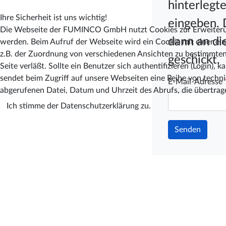
hinterlegt
Ihre Sicherheit ist uns wichtig!
eingeben.
Die Webseite der FUMINCO GmbH nutzt Cookies zur Erweiterung
dann an di
werden. Beim Aufruf der Webseite wird ein Cookie mit einer ein
z.B. der Zuordnung von verschiedenen Ansichten zu bestimmten B
geschickt.
Seite verläßt. Sollte ein Benutzer sich authentifizieren (Login),
sendet beim Zugriff auf unsere Webseiten eine Reihe von techn
E-Mail-Adresse
abgerufenen Datei, Datum und Uhrzeit des Abrufs, die übertrage
Ich stimme der Datenschutzerklärung zu.
Senden