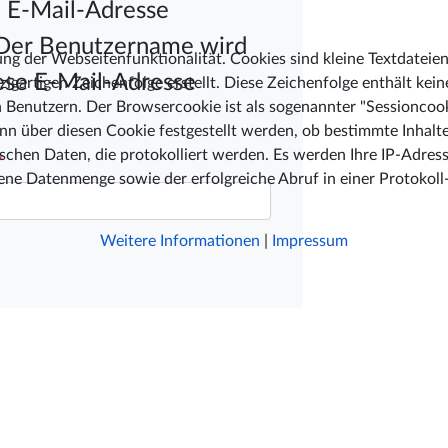
e E-Mail-Adresse
 Der Benutzername wird
 der Webseitenfunktionalität. Cookies sind kleine Textdateie
ese E-Mail-Adresse
zigartigen Zeichenfolge erstellt. Diese Zeichenfolge enthält ke
enutzern. Der Browsercookie ist als sogenannter "Sessioncookie
 kann über diesen Cookie festgestellt werden, ob bestimmte Inhalt
ischen Daten, die protokolliert werden. Es werden Ihre IP-Adr
*
ne Datenmenge sowie der erfolgreiche Abruf in einer Protokoll-
Weitere Informationen
|
Impressum